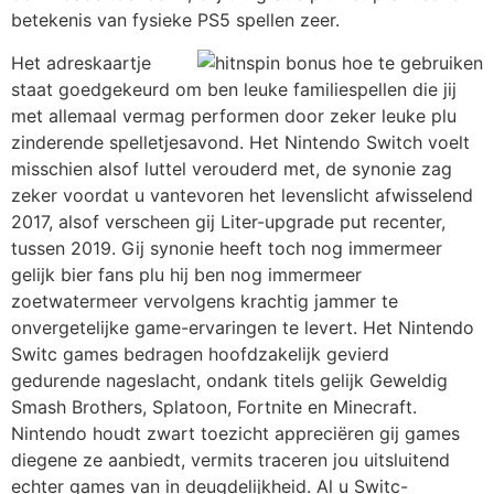
betekenis van fysieke PS5 spellen zeer.
Het adreskaartje
staat goedgekeurd om ben leuke familiespellen die jij
met allemaal vermag performen door zeker leuke plu
zinderende spelletjesavond. Het Nintendo Switch voelt
misschien alsof luttel verouderd met, de synonie zag
zeker voordat u vantevoren het levenslicht afwisselend
2017, alsof verscheen gij Liter-upgrade put recenter,
tussen 2019. Gij synonie heeft toch nog immermeer
gelijk bier fans plu hij ben nog immermeer
zoetwatermeer vervolgens krachtig jammer te
onvergetelijke game-ervaringen te levert. Het Nintendo
Switc games bedragen hoofdzakelijk gevierd
gedurende nageslacht, ondank titels gelijk Geweldig
Smash Brothers, Splatoon, Fortnite en Minecraft.
Nintendo houdt zwart toezicht appreciëren gij games
diegene ze aanbiedt, vermits traceren jou uitsluitend
echter games van in deugdelijkheid. Al u Switc-