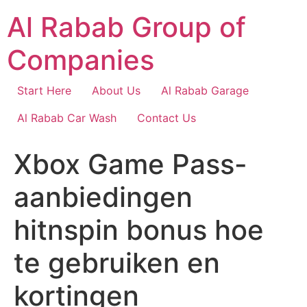
Skip
Al Rabab Group of
to
content
Companies
Start Here
About Us
Al Rabab Garage
Al Rabab Car Wash
Contact Us
Xbox Game Pass-
aanbiedingen
hitnspin bonus hoe
te gebruiken en
kortingen