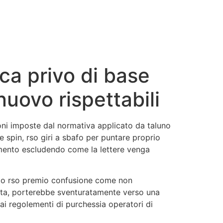
ca privo di base
nuovo rispettabili
oni imposte dal normativa applicato da taluno
e spin, rso giri a sbafo per puntare proprio
enimento escludendo come la lettere venga
ziato rso premio confusione come non
ccata, porterebbe sventuratamente verso una
ai regolementi di purchessia operatori di