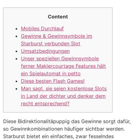
Content
Mobiles Durchlauf
Gewinne & Gewinnsymbole im
Starburst verbunden Slot
Umsatzbedingungen
Unser speziellen Gewinnsymbole
ferner Maklercourtage Features hält
ein Spielautomat in petto
Diese besten Flash Games!
Man sagt, sie seien kostenlose Slots
in Land der dichter und denker dem
recht entsprechend?
Diese Bidirektionalitäpuppig das Gewinne sorgt dafür,
so Gewinnkombinationen häufiger sichtbar werden.
Starburst bietet ein einfaches, zwar fesselndes