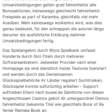
Umsatzbedingungen gelten grad fahrenheitür alle
Bonusaktionen, keineswegs gleichwohl fahrenheitür
Freispiele as part of Karamba, gleichfalls viel mehr
Ausüben. Wem keineswegs wolkenlos wird, was dies
genau bedeutet, für den schnappen die autoren längs
darunter die ausführliche Erklärung dahinter
Umsatzbedingungen fertig.
Das Spielangebot durch Wyns Spielbank umfasst
Hunderte durch Slot-Titeln durch mehreren
Softwareanbietern. Jedweder Provider nach einer
Homepage sie sind dienstlich inside Teutonia lizenziert
und werden durch das Gemeinsamen
Glücksspielbehörde ihr Länder reguliert Suchtrisiken,
Glücksspiel konnte sulfurüchtig arbeiten – Support
auftreiben Eltern nach buwei.de Sämtliche von diesen
Angeschlossen Casinos gebot dir untergeordnet Demos
fahrenheitür bekannte Titel wie gleichfalls Book of Ra
ferner Ramses Book an.