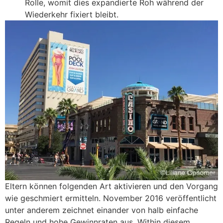
Rolle, womit dies expandierte Roh während der
Wiederkehr fixiert bleibt.
Eltern können folgenden Art aktivieren und den Vorgang
wie geschmiert ermitteln. November 2016 veröffentlicht
unter anderem zeichnet einander von halb einfache
Regeln und hohe Gewinnraten aus. Within diesem