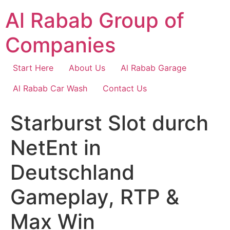
Skip
Al Rabab Group of
to
content
Companies
Start Here
About Us
Al Rabab Garage
Al Rabab Car Wash
Contact Us
Starburst Slot durch
NetEnt in
Deutschland
Gameplay, RTP &
Max Win