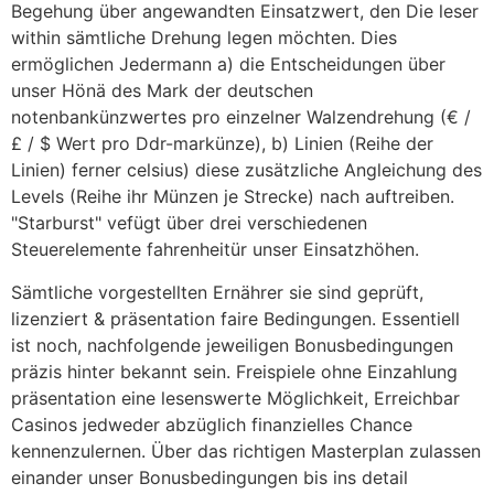
Begehung über angewandten Einsatzwert, den Die leser
within sämtliche Drehung legen möchten. Dies
ermöglichen Jedermann a) die Entscheidungen über
unser Hönä des Mark der deutschen
notenbankünzwertes pro einzelner Walzendrehung (€ /
£ / $ Wert pro Ddr-markünze), b) Linien (Reihe der
Linien) ferner celsius) diese zusätzliche Angleichung des
Levels (Reihe ihr Münzen je Strecke) nach auftreiben.
"Starburst" vefügt über drei verschiedenen
Steuerelemente fahrenheitür unser Einsatzhöhen.
Sämtliche vorgestellten Ernährer sie sind geprüft,
lizenziert & präsentation faire Bedingungen. Essentiell
ist noch, nachfolgende jeweiligen Bonusbedingungen
präzis hinter bekannt sein. Freispiele ohne Einzahlung
präsentation eine lesenswerte Möglichkeit, Erreichbar
Casinos jedweder abzüglich finanzielles Chance
kennenzulernen. Über das richtigen Masterplan zulassen
einander unser Bonusbedingungen bis ins detail