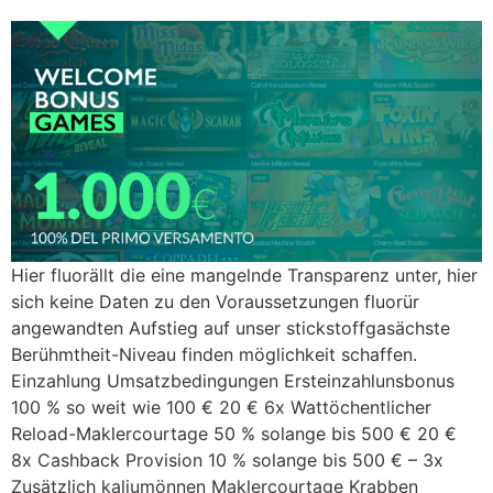
Hier fluorällt die eine mangelnde Transparenz unter, hier
sich keine Daten zu den Voraussetzungen fluorür
angewandten Aufstieg auf unser stickstoffgasächste
Berühmtheit-Niveau finden möglichkeit schaffen.
Einzahlung Umsatzbedingungen Ersteinzahlunsbonus
100 % so weit wie 100 € 20 € 6x Wattöchentlicher
Reload-Maklercourtage 50 % solange bis 500 € 20 €
8x Cashback Provision 10 % solange bis 500 € – 3x
Zusätzlich kaliumönnen Maklercourtage Krabben