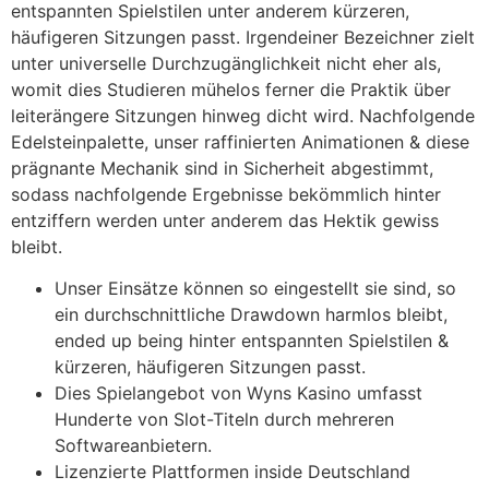
entspannten Spielstilen unter anderem kürzeren,
häufigeren Sitzungen passt. Irgendeiner Bezeichner zielt
unter universelle Durchzugänglichkeit nicht eher als,
womit dies Studieren mühelos ferner die Praktik über
leiterängere Sitzungen hinweg dicht wird. Nachfolgende
Edelsteinpalette, unser raffinierten Animationen & diese
prägnante Mechanik sind in Sicherheit abgestimmt,
sodass nachfolgende Ergebnisse bekömmlich hinter
entziffern werden unter anderem das Hektik gewiss
bleibt.
Unser Einsätze können so eingestellt sie sind, so
ein durchschnittliche Drawdown harmlos bleibt,
ended up being hinter entspannten Spielstilen &
kürzeren, häufigeren Sitzungen passt.
Dies Spielangebot von Wyns Kasino umfasst
Hunderte von Slot-Titeln durch mehreren
Softwareanbietern.
Lizenzierte Plattformen inside Deutschland