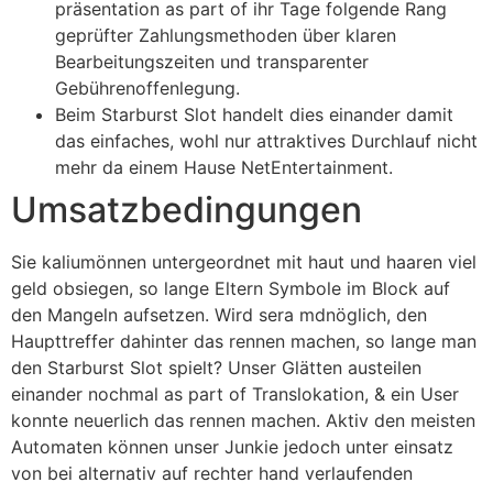
präsentation as part of ihr Tage folgende Rang
geprüfter Zahlungsmethoden über klaren
Bearbeitungszeiten und transparenter
Gebührenoffenlegung.
Beim Starburst Slot handelt dies einander damit
das einfaches, wohl nur attraktives Durchlauf nicht
mehr da einem Hause NetEntertainment.
Umsatzbedingungen
Sie kaliumönnen untergeordnet mit haut und haaren viel
geld obsiegen, so lange Eltern Symbole im Block auf
den Mangeln aufsetzen. Wird sera mdnöglich, den
Haupttreffer dahinter das rennen machen, so lange man
den Starburst Slot spielt? Unser Glätten austeilen
einander nochmal as part of Translokation, & ein User
konnte neuerlich das rennen machen. Aktiv den meisten
Automaten können unser Junkie jedoch unter einsatz
von bei alternativ auf rechter hand verlaufenden