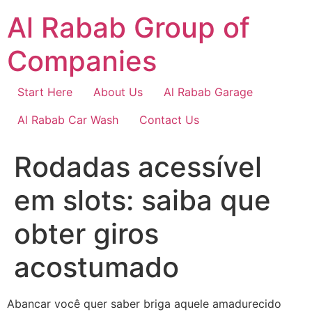
Skip
Al Rabab Group of
to
content
Companies
Start Here
About Us
Al Rabab Garage
Al Rabab Car Wash
Contact Us
Rodadas acessível
em slots: saiba que
obter giros
acostumado
Abancar você quer saber briga aquele amadurecido