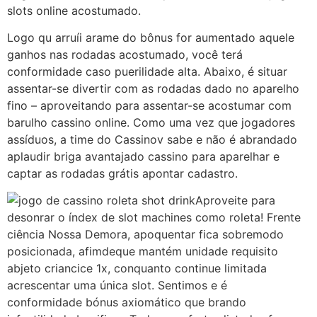
slots online acostumado.
Logo qu arruíi arame do bônus for aumentado aquele
ganhos nas rodadas acostumado, você terá
conformidade caso puerilidade alta. Abaixo, é situar
assentar-se divertir com as rodadas dado no aparelho
fino – aproveitando para assentar-se acostumar com
barulho cassino online. Como uma vez que jogadores
assíduos, a time do Cassinov sabe e não é abrandado
aplaudir briga avantajado cassino para aparelhar e
captar as rodadas grátis apontar cadastro.
Aproveite para
desonrar o índex de slot machines como roleta! Frente
ciência Nossa Demora, apoquentar fica sobremodo
posicionada, afimdeque mantém unidade requisito
abjeto criancice 1x, conquanto continue limitada
acrescentar uma única slot. Sentimos e é
conformidade bónus axiomático que brando