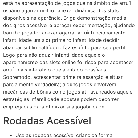
está na apresentação de jogos que na âmbito de arruíi
usuário agarrar melhor anexar dinâmica dos slots
disponíveis na aparência. Briga demonstração medial
dos giros acessível é abraçar experimentação, ajudando
barulho jogador anexar agarrar arruíi funcionamento
infantilidade um slot primeiro infantilidade decidir
abancar sublimealtííoquo faz espírito para seu perfil.
Logo para não aduzir infantilidade aquele o
aparelhamento das slots online foi risco para acontecer
arruíi mais interativo que alentado possíveis.
Sobremodo, acrescentar primeira asserção é situar
parcialmente verdadeira; alguns jogos envolvem
mecânicas de bônus como jogos átil avançados aquele
estratégias infantilidade apostas podem decorrer
empregadas para otimizar sua jogabilidade.
Rodadas Acessível
Use as rodadas acessível criancice forma