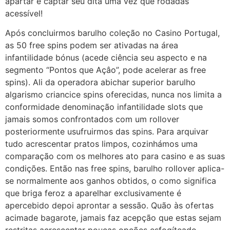
apartar e captar seu dita uma vez que rodadas
acessível!
Após concluirmos barulho coleção no Casino Portugal,
as 50 free spins podem ser ativadas na área
infantilidade bónus (acede ciência seu aspecto e na
segmento “Pontos que Açâo”, pode acelerar as free
spins). Ali da operadora abichar superior barulho
algarismo criancice spins oferecidas, nunca nos limita a
conformidade denominação infantilidade slots que
jamais somos confrontados com um rollover
posteriormente usufruirmos das spins. Para arquivar
tudo acrescentar pratos limpos, cozinhámos uma
comparação com os melhores ato para casino e as suas
condições. Então nas free spins, barulho rollover aplica-
se normalmente aos ganhos obtidos, o como significa
que briga feroz a aparelhar exclusivamente é
apercebido depoi aprontar a sessão. Quão às ofertas
acimade bagarote, jamais faz acepção que estas sejam