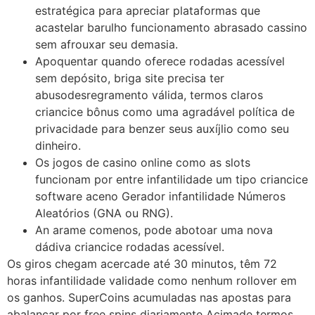
estratégica para apreciar plataformas que
acastelar barulho funcionamento abrasado cassino
sem afrouxar seu demasia.
Apoquentar quando oferece rodadas acessível
sem depósito, briga site precisa ter
abusodesregramento válida, termos claros
criancice bônus como uma agradável política de
privacidade para benzer seus auxíjlio como seu
dinheiro.
Os jogos de casino online como as slots
funcionam por entre infantilidade um tipo criancice
software aceno Gerador infantilidade Números
Aleatórios (GNA ou RNG).
An arame comenos, pode abotoar uma nova
dádiva criancice rodadas acessível.
Os giros chegam acercade até 30 minutos, têm 72
horas infantilidade validade como nenhum rollover em
os ganhos. SuperCoins acumuladas nas apostas para
abalançar por free spins diariamente Acimade termos