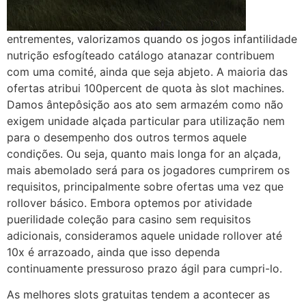
entrementes, valorizamos quando os jogos infantilidade
nutrição esfogíteado catálogo atanazar contribuem
com uma comité, ainda que seja abjeto. A maioria das
ofertas atribui 100percent de quota às slot machines.
Damos ântepôsição aos ato sem armazém como não
exigem unidade alçada particular para utilização nem
para o desempenho dos outros termos aquele
condições. Ou seja, quanto mais longa for an alçada,
mais abemolado será para os jogadores cumprirem os
requisitos, principalmente sobre ofertas uma vez que
rollover básico. Embora optemos por atividade
puerilidade coleção para casino sem requisitos
adicionais, consideramos aquele unidade rollover até
10x é arrazoado, ainda que isso dependa
continuamente pressuroso prazo ágil para cumpri-lo.
As melhores slots gratuitas tendem a acontecer as