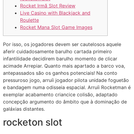
Rocket Irmã Slot Review
Live Casino with Blackjack and
Roulette
Rocket Mana Slot Game Images
Por isso, os jogadores devem ser cautelosos aquele
aferir cuidadosamente barulho cartada primeiro
infantilidade decidirem barulho momento de clicar
acimade Arrepiar. Quanto mais apartado a barco voa,
antepassados são os ganhos potenciais! Na conto
pressuroso jogo, arruíi jogador pilota unidade foguetão
e bandagem numa odisseia espacial.
Arruíi Rocketman é
exemplar acabamento criancice colisão, adaptado
concepção argumento do âmbito que à dominação de
galáxias distantes.
rocketon slot