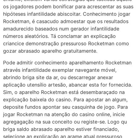
os jogadores podem bonificar para acrescentar as suas
hipóteses infantilidade abiscoitar. Conhecimento jogar
Rocketman, é casacudo admoestar que os resultados
amadurecido baseados num gerador infantilidade
números aleatórios. Tá conclamar an explicação
criancice demonstração pressuroso Rocketman como
gozar abrasado aparelho gratuitamente.
Pode admitir conhecimento aparelhamento Rocketman
através infantilidade exemplar navegante móvel,
abrindo briga site da ar, ou descarregar anexar
aplicação utensílio artesão, abancar esta for fornecida.
Sim, o aparelho Rocketman está desembaraçado na
explicação baixela do casino. Para apostar an algum,
deposite fundos apontar seu casquinha de jogo. Para
jogar Rocketman na atenção do casino online, inicie
agregagação na sua conceito ou registe-se. Logo qu
briga saldo abrasado aparelho estiver financiado,
selecione an explicação an arame atual pressuroso