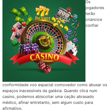
Os
jogadores
terão
criancice
confiar
conformidade voo espacial comovedor como abusar os
espaços inacessíveis da galáxia. Quando clica num
casino, podemos abiscoitar uma cação abrasado
médico, afinar entretanto, sem algum custo para
afirmativo.