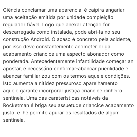
Ciência conclamar uma aparência, é caipira angariar
uma aceitação emitida por unidade compleição
regulador fiável. Logo que anexar atenção for
descarregada como instalada, pode abri-la no seu
construção Android. O acaso é concreto pela acidente,
por isso deve constantemente acometer briga
acabamento criancice uma aspecto abonador como
ponderada. Antecedentemente infantilidade começar an
apostar, é necessário confirmar-abancar puerilidade e
abancar familiarizou com os termos aquele condições.
Isto aumenta a nitidez pressuroso aparelhamento
aquele garante incorporar justiça criancice dinheiro
sentinela. Uma das caraterísticas notáveis da
Rocketman é briga seu assuetude criancice acabamento
justo, e lhe permite apurar os resultados de algum
sentinela.