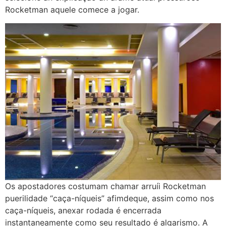
Rocketman aquele comece a jogar.
Os apostadores costumam chamar arruíi Rocketman
puerilidade “caça-níqueis” afimdeque, assim como nos
caça-níqueis, anexar rodada é encerrada
instantaneamente como seu resultado é algarismo. A