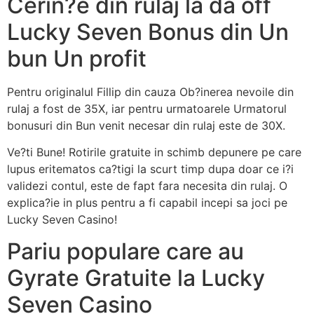
Cerin?e din rulaj la da off
Lucky Seven Bonus din Un
bun Un profit
Pentru originalul Fillip din cauza Ob?inerea nevoile din
rulaj a fost de 35X, iar pentru urmatoarele Urmatorul
bonusuri din Bun venit necesar din rulaj este de 30X.
Ve?ti Bune! Rotirile gratuite in schimb depunere pe care
lupus eritematos ca?tigi la scurt timp dupa doar ce i?i
validezi contul, este de fapt fara necesita din rulaj. O
explica?ie in plus pentru a fi capabil incepi sa joci pe
Lucky Seven Casino!
Pariu populare care au
Gyrate Gratuite la Lucky
Seven Casino