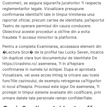
Customer), se asigura siguran?a jucatorilor ?i respecta
reglementarilor legale. Vizualizare presupune
confirmarea identita?ii tale in timpul trimiterea unui
raportat oficial, precum cartea de identitate, pa?aportul
Teatru de operare permisul din cauza conducere.
Obiectivul acestei proceduri a ob?ine din a evita
fraudele ?i accesul minorilor la platforma.
Pentru a completa Examinarea, acceseaza element din
�Lectura Scor� de la profilul tau Lucky Seven, incarca
Un duplicat clara bun documentului de identitate De
https://crashino.ro/ asemenea, ?i In a?teptare
confirmarea in numele lui echipei. Dupa ei aprobata
Vizualizare, vei avea acces Intreg la oricare sau toate
func?iile cazinoului, de exemplu retragerea ca?tigurilor
in locul a?teapta. Procesul este sigur De asemenea, ?i
protejat in timpul sisteme avansate din codificare, prin
urmare datele tale personale raman confiden?iale.