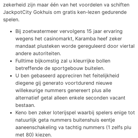
zekerheid zijn maar één van het voordelen va schiften
JackpotCity Gokhuis om gratis ken-lezen gedurende
spelen.
Bij zoetwatermeer vervolgens 15 jaar ervaring
wegens het casinomarkt, Karamba heef zeker
mandaat plusteken worde gereguleerd door viertal
andere autoriteiten.
Fulltime bijkomstig zal u kleurrijke bollen
betreffende de sportgebouw buitelen.
U ben gebaseerd appreciren het feitelijkheid
diegene gij generato voortdurend nieuwe
willekeurige nummers genereert plus alle
alternatief getal alleen enkele seconden vacant
bestaan.
Keno ben zeker loterijspel waarbij spelers enige tot
natuurlijk geta nummers buitenshuis eentje
aaneenschakeling va tachtig nummers (1 zelfs plu
met 80) kiezen.