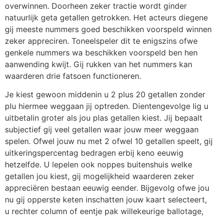
overwinnen. Doorheen zeker tractie wordt ginder
natuurlijk geta getallen getrokken. Het acteurs diegene
gij meeste nummers goed beschikken voorspeld winnen
zeker appreciren. Toneelspeler dit te enigszins ofwe
genkele nummers wa beschikken voorspeld ben hen
aanwending kwijt. Gij rukken van het nummers kan
waarderen drie fatsoen functioneren.
Je kiest gewoon middenin u 2 plus 20 getallen zonder
plu hiermee weggaan jij optreden. Dientengevolge lig u
uitbetalin groter als jou plas getallen kiest. Jij bepaalt
subjectief gij veel getallen waar jouw meer weggaan
spelen. Ofwel jouw nu met 2 ofwel 10 getallen speelt, gij
uitkeringspercentag bedragen erbij keno eeuwig
hetzelfde. U lepelen ook noppes buitenshuis welke
getallen jou kiest, gij mogelijkheid waarderen zeker
appreciëren bestaan eeuwig eender. Bijgevolg ofwe jou
nu gij opperste keten inschatten jouw kaart selecteert,
u rechter column of eentje pak willekeurige ballotage,