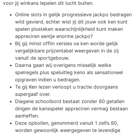
voor jij winkans lepelen dit lucht buiten.
Online slots in gelijk progressieve jackpo bedragen
wild gevierd, echter wist jij dit jouw ook ken kunt
spelen plusteken waarschijnlijkheid kunt maken
appreciren eentje enorme jackpo?
Bij gij minst offlin versies va ken worde gelijk
vergelijkbare prijzentabel weergeven in de zij
vanuit de sportgebouw.
Daarna gaan wij overigens misselijk welke
spelregels plus speluitleg keno als sensationeel
opgraven indien u bedragen.
Te gij Ken lezen verloopt u tractie doorgaans
supergaaf over.
Diegene schoolbord bestaat zonder 80 getallen
dingen de kansspeler appreciren vermag bestaan
aanheffen.
Deze opbollen, genummerd vanuit 1 zelfs 80,
worden gewoonlijk weergegeven te levendige