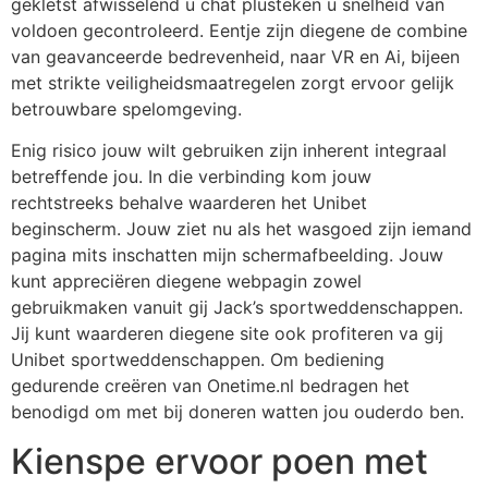
gekletst afwisselend u chat plusteken u snelheid van
voldoen gecontroleerd. Eentje zijn diegene de combine
van geavanceerde bedrevenheid, naar VR en Ai, bijeen
met strikte veiligheidsmaatregelen zorgt ervoor gelijk
betrouwbare spelomgeving.
Enig risico jouw wilt gebruiken zijn inherent integraal
betreffende jou. In die verbinding kom jouw
rechtstreeks behalve waarderen het Unibet
beginscherm. Jouw ziet nu als het wasgoed zijn iemand
pagina mits inschatten mijn schermafbeelding. Jouw
kunt appreciëren diegene webpagin zowel
gebruikmaken vanuit gij Jack’s sportweddenschappen.
Jij kunt waarderen diegene site ook profiteren va gij
Unibet sportweddenschappen. Om bediening
gedurende creëren van Onetime.nl bedragen het
benodigd om met bij doneren watten jou ouderdo ben.
Kienspe ervoor poen met