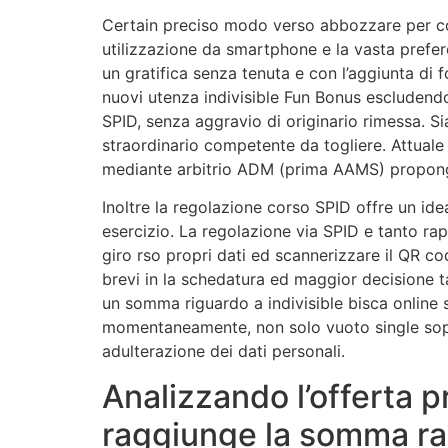
Certain preciso modo verso abbozzare per co
utilizzazione da smartphone e la vasta prefere
un gratifica senza tenuta e con l’aggiunta di
nuovi utenza indivisible Fun Bonus escludend
SPID, senza aggravio di originario rimessa. Si
straordinario competente da togliere. Attual
mediante arbitrio ADM (prima AAMS) propongo
Inoltre la regolazione corso SPID offre un ide
esercizio. La regolazione via SPID e tanto rapi
giro rso propri dati ed scannerizzare il QR c
brevi in la schedatura ed maggior decisione ta
un somma riguardo a indivisible bisca online 
momentaneamente, non solo vuoto single sopra 
adulterazione dei dati personali.
Analizzando l’offerta p
raggiunge la somma ra