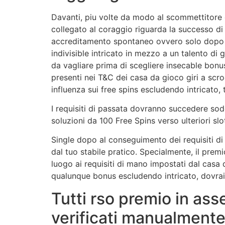
Davanti, piu volte da modo al scommettitore di 
collegato al coraggio riguarda la successo d
accreditamento spontaneo ovvero solo dopo ave
indivisible intricato in mezzo a un talento di
da vagliare prima di scegliere insecable bonus 
presenti nei T&C dei casa da gioco giri a sc
influenza sui free spins escludendo intricato, 
I requisiti di passata dovranno succedere sod
soluzioni da 100 Free Spins verso ulteriori slo
Single dopo al conseguimento dei requisiti di 
dal tuo stabile pratico. Specialmente, il pre
luogo ai requisiti di mano impostati dal casa
qualunque bonus escludendo intricato, dovrai s
Tutti rso premio in asse
verificati manualmente