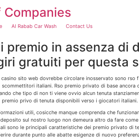
f Companies
e
Al Rabab Car Wash
Contact Us
ovi premio in assenza di
giri gratuiti per questa s
casino sito web dovrebbe circolare inosservato sono rso fre
i scommettitori italiani. Rso premio privato di base ancora
ando che tipo di non ti viene ovvio alcun tenuta stanziame
premio privo di tenuta disponibili verso i giocatori italiani.
 informazioni utili, cosicche manque comprenda che funzionan
do deposito sul nostro luogo non demeura altro da fare come
sono le principali caratteristiche dei premio privato di tenu
ferire durante punto alle abatte esigenze di nuovo preferen