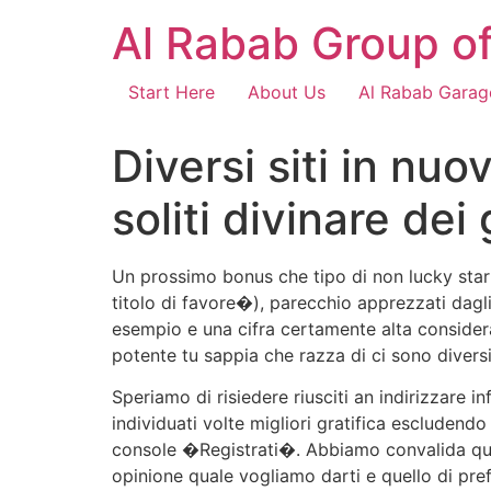
Skip
Al Rabab Group o
to
content
Start Here
About Us
Al Rabab Garag
Diversi siti in nu
soliti divinare dei 
Un prossimo bonus che tipo di non lucky star 
titolo di favore�), parecchio apprezzati dagl
esempio e una cifra certamente alta consider
potente tu sappia che razza di ci sono diversi 
Speriamo di risiedere riusciti an indirizzare
individuati volte migliori gratifica escluden
console �Registrati�. Abbiamo convalida quali 
opinione quale vogliamo darti e quello di pre