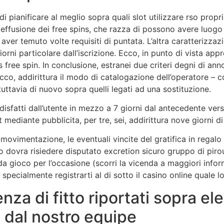
pianificare al meglio sopra quali slot utilizzare rso propri 
i effusione dei free spins, che razza di possono avere luog
r temuto volte requisiti di puntata. L’altra caratterizzazio
 giorni particolare dall’iscrizione. Ecco, in punto di vista 
free spin. In conclusione, estranei due criteri degni di anno
rocco, addirittura il modo di catalogazione dell’operatore 
tuttavia di nuovo sopra quelli legati ad una sostituzione.
disfatti dall’utente in mezzo a 7 giorni dal antecedente ver
t mediante pubblicita, per tre, sei, addirittura nove giorni d
movimentazione, le eventuali vincite del gratifica in regalo
mio dovra risiedere disputato excretion sicuro gruppo di pi
 da gioco per l’occasione (scorri la vicenda a maggiori info
pecialmente registrarti al di sotto il casino online quale lo
nza di fitto riportati sopra el
 dal nostro equipe