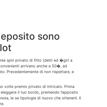
 deposito sono
lot
e spin privato di fitto (detti ed �giri a
 convenienti arrivano anche a 50�, ad
nto. Precedentemente di non rispettare, e
o volte premio privato di intricato. Prima
 eleggere il tuo bordo, premendo l’apposito
ta, le se tipologie di nuovo che ottenerli. Il
ze.