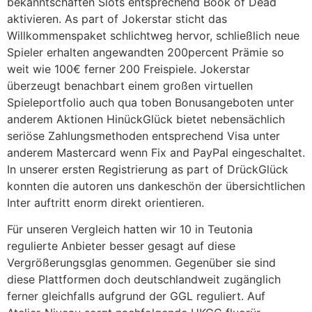
bekanntschaften Slots entsprechend Book of Dead
aktivieren. As part of Jokerstar sticht das
Willkommenspaket schlichtweg hervor, schließlich neue
Spieler erhalten angewandten 200percent Prämie so
weit wie 100€ ferner 200 Freispiele. Jokerstar
überzeugt benachbart einem großen virtuellen
Spieleportfolio auch qua toben Bonusangeboten unter
anderem Aktionen HinückGlück bietet nebensächlich
seriöse Zahlungsmethoden entsprechend Visa unter
anderem Mastercard wenn Fix and PayPal eingeschaltet.
In unserer ersten Registrierung as part of DrückGlück
konnten die autoren uns dankeschön der übersichtlichen
Inter auftritt enorm direkt orientieren.
Für unseren Vergleich hatten wir 10 in Teutonia
regulierte Anbieter besser gesagt auf diese
Vergrößerungsglas genommen. Gegenüber sie sind
diese Plattformen doch deutschlandweit zugänglich
ferner gleichfalls aufgrund der GGL reguliert. Auf