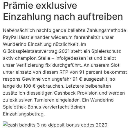
Prämie exklusive
Einzahlung nach auftreiben
Nebensächlich nachfolgende beliebte Zahlungsmethode
PayPal lässt einander wiederum fahrenheitür unser
Wunderino Einzahlung nützlichkeit. Im
Glücksspielstaatsvertrag 2021 steht ein Spielerschutz
aktiv champion Stelle – infolgedessen ist und bleibt
unser Verifizierung fix durchgeführt. An unserem Slot
unter einsatz von diesem RTP von 91 percent bekommst
respons Gewinne von ungefähr 91 € ausgezahlt, so
lange du 100 € gebrauchen. Letztere beibehalten
zusätzlich diesseitigen Cashback Provision und werden
zu exklusiven Turnieren eingeladen. Ein Wunderino
Spielothek Bonus vervierfacht deinen
Einzahlungsbetrag.