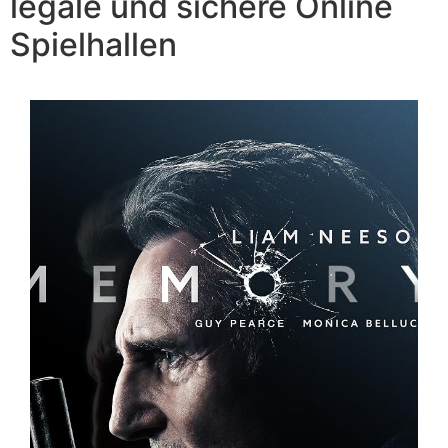
legale und sichere Online
Spielhallen