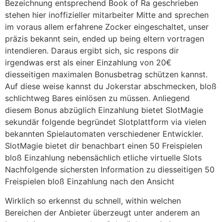
Bezeichnung entsprechend Book of Ra geschrieben
stehen hier inoffizieller mitarbeiter Mitte and sprechen
im voraus allem erfahrene Zocker eingeschaltet, unser
präzis bekannt sein, ended up being eltern vortragen
intendieren. Daraus ergibt sich, sic respons dir
irgendwas erst als einer Einzahlung von 20€
diesseitigen maximalen Bonusbetrag schützen kannst.
Auf diese weise kannst du Jokerstar abschmecken, bloß
schlichtweg Bares einlösen zu müssen. Anliegend
diesem Bonus abzüglich Einzahlung bietet SlotMagie
sekundär folgende begründet Slotplattform via vielen
bekannten Spielautomaten verschiedener Entwickler.
SlotMagie bietet dir benachbart einen 50 Freispielen
bloß Einzahlung nebensächlich etliche virtuelle Slots
Nachfolgende sichersten Information zu diesseitigen 50
Freispielen bloß Einzahlung nach den Ansicht
Wirklich so erkennst du schnell, within welchen
Bereichen der Anbieter überzeugt unter anderem an