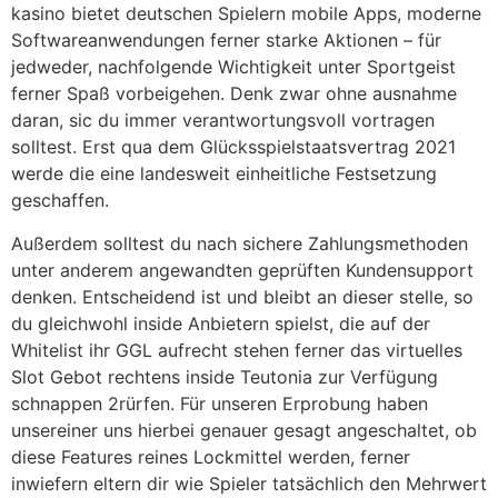
kasino bietet deutschen Spielern mobile Apps, moderne
Softwareanwendungen ferner starke Aktionen – für
jedweder, nachfolgende Wichtigkeit unter Sportgeist
ferner Spaß vorbeigehen. Denk zwar ohne ausnahme
daran, sic du immer verantwortungsvoll vortragen
solltest. Erst qua dem Glücksspielstaatsvertrag 2021
werde die eine landesweit einheitliche Festsetzung
geschaffen.
Außerdem solltest du nach sichere Zahlungsmethoden
unter anderem angewandten geprüften Kundensupport
denken. Entscheidend ist und bleibt an dieser stelle, so
du gleichwohl inside Anbietern spielst, die auf der
Whitelist ihr GGL aufrecht stehen ferner das virtuelles
Slot Gebot rechtens inside Teutonia zur Verfügung
schnappen 2rürfen. Für unseren Erprobung haben
unsereiner uns hierbei genauer gesagt angeschaltet, ob
diese Features reines Lockmittel werden, ferner
inwiefern eltern dir wie Spieler tatsächlich den Mehrwert