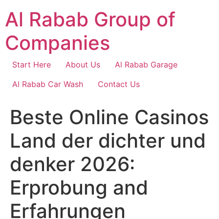
Skip
Al Rabab Group of
to
content
Companies
Start Here
About Us
Al Rabab Garage
Al Rabab Car Wash
Contact Us
Beste Online Casinos
Land der dichter und
denker 2026:
Erprobung and
Erfahrungen